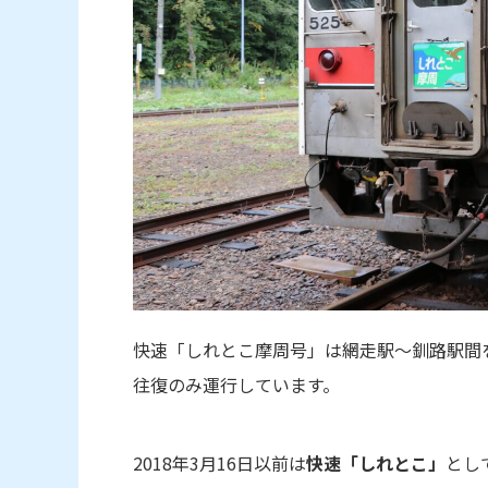
快速「しれとこ摩周号」は網走駅～釧路駅間
往復のみ運行しています。
2018年3月16日以前は
快速「しれとこ」
とし