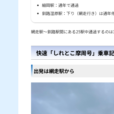
細岡駅：通年で通過
釧路湿原駅：下り（網走行き）は通年停
網走駅～釧路駅間にある25駅中通過するのは
快速「しれとこ摩周号」乗車
出発は網走駅から