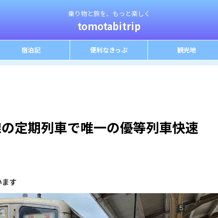
乗り物と旅を、もっと楽しく
tomotabitrip
宿泊記
便利なきっぷ
観光地
線の定期列車で唯一の優等列車快速
います