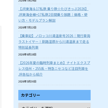
2026年7月14日
【JR東海＆17私鉄 乗り鉄☆たびきっぷ2026】
JR東海全線+17私鉄2日間乗り放題｜価格・使
い方・モデルプラン解説
2026年7月13日
【乗車記】ノロッコ川湯温泉号2026｜現行車両
ラストイヤー！釧路湿原から川湯温泉まで走る
特別延長列車
2026年6月18日
【2026年夏の臨時列車まとめ】ナイトエクスプ
レス信州・255系・特急ニセコなど注目列車を
JR各社から紹介
2026年5月30日
カテゴリー