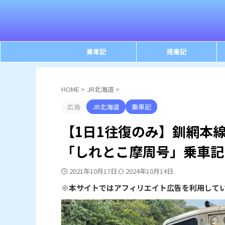
乗車記
搭乗記
HOME
>
JR北海道
>
広告
JR北海道
乗車記
【1日1往復のみ】釧網本
「しれとこ摩周号」乗車記
2021年10月17日
2024年10月14日
※本サイトではアフィリエイト広告を利用して