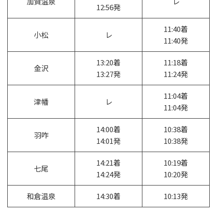
加賀温泉
レ
12:56発
11:40着
小松
レ
11:40発
13:20着
11:18着
金沢
13:27発
11:24発
11:04着
津幡
レ
11:04発
14:00着
10:38着
羽咋
14:01発
10:38発
14:21着
10:19着
七尾
14:24発
10:20発
和倉温泉
14:30着
10:13発