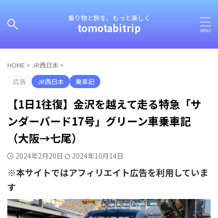
乗り物と旅を、もっと楽しく
tomotabitrip
HOME
>
JR西日本
>
広告
JR西日本
乗車記
【1日1往復】金沢を越えて走る特急「サ
ンダーバード17号」グリーン車乗車記
（大阪→七尾）
2024年2月20日
2024年10月14日
※本サイトではアフィリエイト広告を利用していま
す