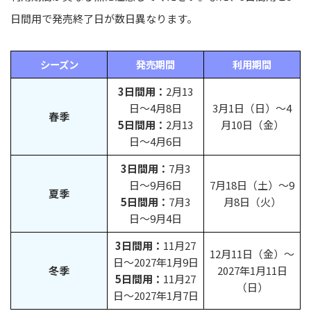
日間用で発売終了日が数日異なります。
シーズン
発売期間
利用期間
3日間用：
2月13
日〜4月8日
3月1日（日）〜4
春季
5日間用：
2月13
月10日（金）
日〜4月6日
3日間用：
7月3
日〜9月6日
7月18日（土）〜9
夏季
5日間用：
7月3
月8日（火）
日〜9月4日
3日間用：
11月27
12月11日（金）〜
日〜2027年1月9日
冬季
2027年1月11日
5日間用：
11月27
（日）
日〜2027年1月7日