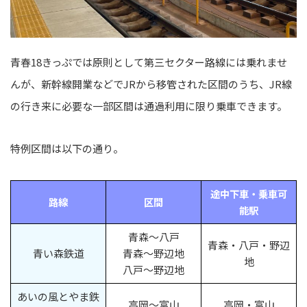
青春18きっぷでは原則として第三セクター路線には乗れませ
んが、新幹線開業などでJRから移管された区間のうち、JR線
の行き来に必要な一部区間は通過利用に限り乗車できます。
特例区間は以下の通り。
途中下車・乗車可
路線
区間
能駅
青森～八戸
青森・八戸・
野辺
青い森鉄道
青森～野辺地
地
八戸～野辺地
あいの風とやま鉄
高岡～富山
高岡・富山