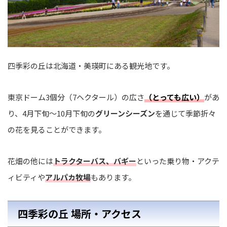
四季彩の丘は北海道・美瑛町にある観光地です。
東京ドーム3個分（7ヘクタール）の広さ
（とっても広い）
があ
り、4月下旬～10月下旬の
グリーンシーズン
を通じて季節折々
の花を見ることができます。
花畑の他には
トラクターバス、バギー
といった乗り物・アクテ
ィビティや
アルパカ牧場
もあります。
四季彩の丘 場所・アクセス