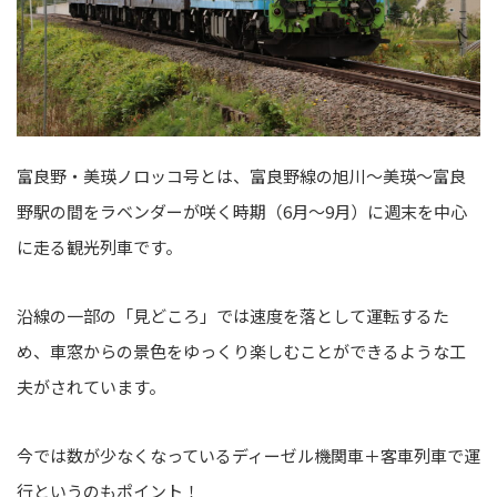
富良野・美瑛ノロッコ号とは、富良野線の旭川～美瑛～富良
野駅の間をラベンダーが咲く時期（6月～9月）に週末を中心
に走る観光列車です。
沿線の一部の「見どころ」では速度を落として運転するた
め、車窓からの景色をゆっくり楽しむことができるような工
夫がされています。
今では数が少なくなっているディーゼル機関車＋客車列車で運
行というのもポイント！