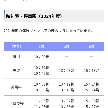
時刻表・停車駅（2024年度）
2024年度の運行ダイヤは下の表のようになっています。
【下り】
1号
3号
5号
旭川
10：00発
ー
ー
10：30着
美瑛
13：08発
15：13発
10：42発
10：53着
13：19着
15：24着
美馬牛
10：53発
13：19発
15：24発
11：05着
13：32着
15：36着
上富良野
11：06発
13：36発
15：37発