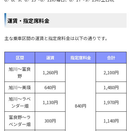
運賃・指定席料金
主な乗車区間の運賃と指定席料金は以下の通りです。
区間
運賃
指定席料金
合計
旭川〜富良
1,260円
2,100円
野
旭川〜美瑛
640円
1,480円
旭川〜ラベ
1,130円
1,970円
ンダー畑
840円
富良野〜ラ
300円
1,140円
ベンダー畑