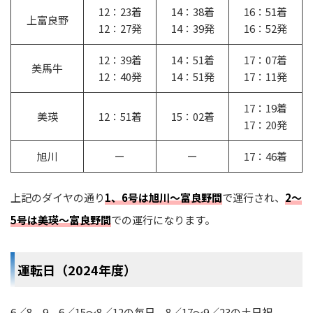
12：23着
14：38着
16：51着
上富良野
12：27発
14：39発
16：52発
12：39着
14：51着
17：07着
美馬牛
12：40発
14：51発
17：11発
17：19着
美瑛
12：51着
15：02着
17：20発
旭川
ー
ー
17：46着
上記のダイヤの通り
1、6号は旭川〜富良野間
で運行され、
2〜
5号は美瑛〜富良野間
での運行になります。
運転日（2024年度）
6／8、9、6／15～8／12の毎日、8／17～9／23の土日祝