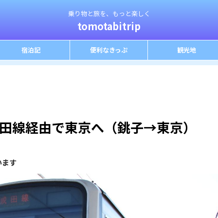
乗り物と旅を、もっと楽しく
tomotabitrip
宿泊記
便利なきっぷ
観光地
田線経由で東京へ（銚子→東京）
います