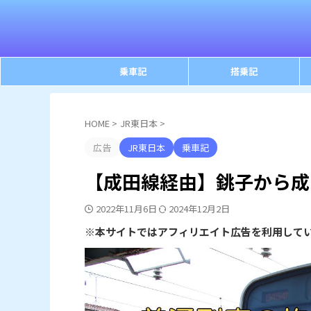
乗車記
搭乗記
HOME
>
JR東日本
>
広告
JR東日本
乗車記
【成田線経由】銚子から成
2022年11月6日
2024年12月2日
※本サイトではアフィリエイト広告を利用して