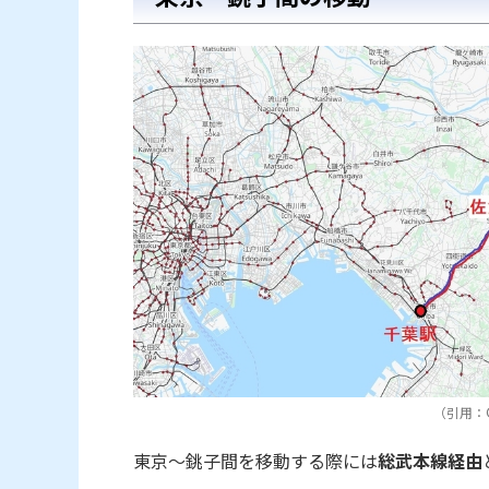
（引用：© O
東京～銚子間を移動する際には
総武本線経由