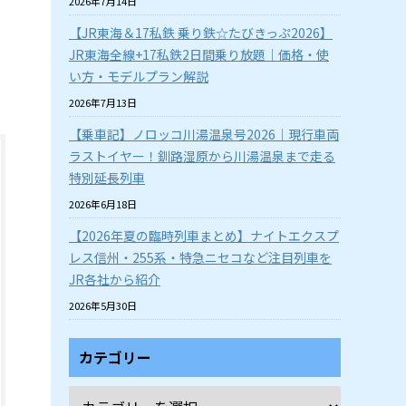
2026年7月14日
【JR東海＆17私鉄 乗り鉄☆たびきっぷ2026】
JR東海全線+17私鉄2日間乗り放題｜価格・使
い方・モデルプラン解説
2026年7月13日
【乗車記】ノロッコ川湯温泉号2026｜現行車両
ラストイヤー！釧路湿原から川湯温泉まで走る
特別延長列車
2026年6月18日
【2026年夏の臨時列車まとめ】ナイトエクスプ
レス信州・255系・特急ニセコなど注目列車を
JR各社から紹介
2026年5月30日
カテゴリー