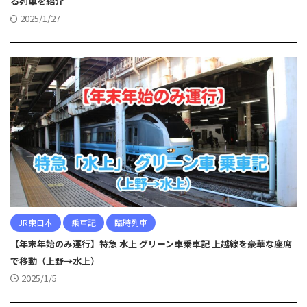
る列車を紹介
2025/1/27
JR東日本
乗車記
臨時列車
【年末年始のみ運行】特急 水上 グリーン車乗車記 上越線を豪華な座席
で移動（上野→水上）
2025/1/5