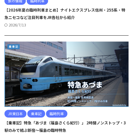
旅の情報
臨時列車
【2026年夏の臨時列車まとめ】ナイトエクスプレス信州・255系・特
急ニセコなど注目列車をJR各社から紹介
2026/7/13
JR東日本
乗車記
臨時列車
【乗車記】特急「あづま（福島さくら紀行）」 2時間ノンストップ・3
駅のみで結ぶ新宿〜福島の臨時特急