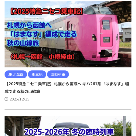
JR北海道
乗車記
臨時列車
【2025特急ニセコ乗車記】札幌から函館へ キハ261系「はまなす」編
成で走る秋の山線旅
2025/12/15