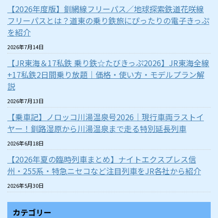
【2026年度版】釧網線フリーパス／地球探索鉄道花咲線
フリーパスとは？道東の乗り鉄旅にぴったりの電子きっぷ
を紹介
2026年7月14日
【JR東海＆17私鉄 乗り鉄☆たびきっぷ2026】JR東海全線
+17私鉄2日間乗り放題｜価格・使い方・モデルプラン解
説
2026年7月13日
【乗車記】ノロッコ川湯温泉号2026｜現行車両ラストイ
ヤー！釧路湿原から川湯温泉まで走る特別延長列車
2026年6月18日
【2026年夏の臨時列車まとめ】ナイトエクスプレス信
州・255系・特急ニセコなど注目列車をJR各社から紹介
2026年5月30日
カテゴリー