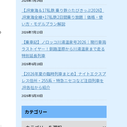
2026年7月14日
【JR東海＆17私鉄 乗り鉄☆たびきっぷ2026】
JR東海全線+17私鉄2日間乗り放題｜価格・使
い方・モデルプラン解説
つ
2026年7月13日
【乗車記】ノロッコ川湯温泉号2026｜現行車両
ラストイヤー！釧路湿原から川湯温泉まで走る
特別延長列車
2026年6月18日
【2026年夏の臨時列車まとめ】ナイトエクスプ
レス信州・255系・特急ニセコなど注目列車を
JR各社から紹介
2026年5月30日
カテゴリー