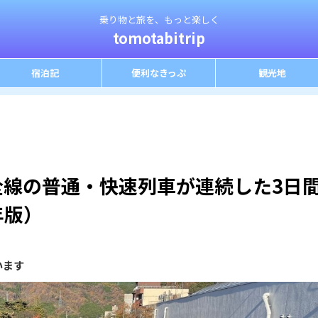
乗り物と旅を、もっと楽しく
tomotabitrip
宿泊記
便利なきっぷ
観光地
全線の普通・快速列車が連続した3日
年版）
います