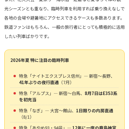
光シーズンとも重なり、臨時列車を利用すれば乗り換えなしで
各地の会場や避暑地にアクセスできるケースも多数あります。
鉄道ファンはもちろん、一般の旅行者にとっても積極的に活用
したい列車ばかりです。
2026年夏 特に注目の臨時列車
特急「ナイトエクスプレス信州」― 新宿〜長野、
41年ぶりの夜行直通
（7月）
特急「アルプス」― 新宿〜白馬、
8月7日はE353系
を初充当
特急「なぎ」― 大宮〜館山、
1日限りの内房直通
（8/1）
特急「あやめ93・94号」―
12年に一度の鹿島神宮