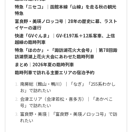
特急「ニセコ」｜函館本線「山線」を走る秋の観光
特急
富良野・美瑛ノロッコ号｜28年の歴史に幕、ラスト
イヤーの運行
快速「GVぐんま」｜GV-E197系＋12系客車、上信
越線の臨時列車
特急「ほのか」・「諏訪湖花火大会号」｜第78回諏
訪湖祭湖上花火大会にあわせた臨時列車
まとめ｜2026年夏の臨時列車
臨時列車で訪れる主要エリアの宿泊予約
南房総（館山・鴨川）｜「なぎ」「255系わかし
お」で訪れたい
会津エリア（会津若松・喜多方）｜「あかべこ
号」で訪れたい
富良野・美瑛｜「富良野・美瑛ノロッコ号」で訪
れたい