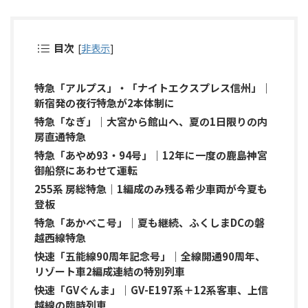
目次
[
非表示
]
特急「アルプス」・「ナイトエクスプレス信州」｜
新宿発の夜行特急が2本体制に
特急「なぎ」｜大宮から館山へ、夏の1日限りの内
房直通特急
特急「あやめ93・94号」｜12年に一度の鹿島神宮
御船祭にあわせて運転
255系 房総特急｜1編成のみ残る希少車両が今夏も
登板
特急「あかべこ号」｜夏も継続、ふくしまDCの磐
越西線特急
快速「五能線90周年記念号」｜全線開通90周年、
リゾート車2編成連結の特別列車
快速「GVぐんま」｜GV-E197系＋12系客車、上信
越線の臨時列車