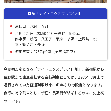
特急「ナイトエクスプレス信州」
運転日：7/24・7/31
時刻：新宿（23:58 発）→長野（5:40 着）
停車駅：新宿・八王子・甲府・茅野・上諏訪・松
本・篠ノ井・長野
使用車両：E257系9両（全車指定席）
今夏初設定となる「ナイトエクスプレス信州」。
新宿駅から
長野駅まで直通運転する夜行列車としては、1985年3月まで
運行されていた普通列車以来、41年ぶりの設定
となります。
夜行の特急列車として新宿〜長野間が結ばれるのは、史上初
めてです。