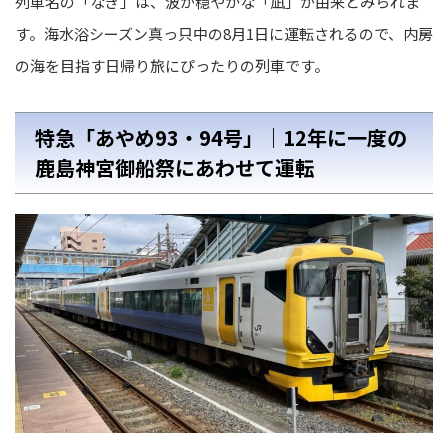
列車名の「なぎ」は、波が穏やかな「凪」が由来とみられま
す。海水浴シーズン真っ只中の8月1日に運転されるので、内房
の海を目指す日帰り旅にぴったりの列車です。
特急「あやめ93・94号」｜12年に一度の
鹿島神宮御船祭にあわせて運転