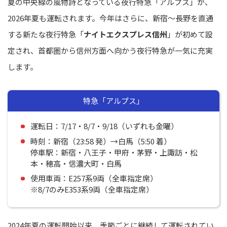
夏の中央線の風物詩となっている夜行特急「アルプス」が、
2026年夏も運転されます。今年はさらに、新宿〜長野を直通
する新たな夜行特急「
ナイトエクスプレス信州
」が初めて設
定され、首都圏から信州方面へ向かう夜行特急が一気に充実
します。
特急「アルプス」
運転日：7/17・8/7・9/18（いずれも金曜）
時刻：新宿（23:58 発）→白馬（5:50 着）
停車駅：新宿・八王子・甲府・茅野・上諏訪・松
本・穂高・信濃大町・白馬
使用車両：E257系9両（全車指定席）
※8/7のみE353系9両（全車指定席）
2024年夏の運転開始以来、季節ごとに継続して運転されてい