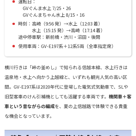
運転日：
GVぐんま水上 7/25・26
GVぐんまちゃん水上 8/15・16
時刻：高崎（9:56 発）→水上（12:03 着）
水上（15:15 発）→高崎（17:14 着）
途中停車駅：新前橋・渋川・沼田・後閑
使用車両：GV-E197系＋12系5両（全車指定席）
横川行きは「峠の釜めし」で知られる信越本線、水上行きは
温泉地・水上へ向かう上越線と、いずれも観光人気の高い区
間。GV-E197系は2020年代に登場した電気式気動車で、SLや
旧型客車のけん引補機としても活躍する車両です。
機関車＋客
車という昔ながらの編成
を、夏の上信越路で体験できる貴重
な機会となっています。