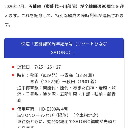
2026年7月、
五能線（東能代〜川部間）が全線開通90周年
を迎
えます。これを記念して、特別な編成の臨時列車が運転されま
す。
快速「五能線90周年記念号（リゾートひなび
SATONO）」
運転日：7/25・26・27
時刻：秋田（8:19 発）→青森（13:34 着）
青森（13:52 発）→秋田（19:01 着）
途中停車駅：東能代・能代・あきた白神・岩館・深
浦・千畳敷・鯵ケ沢・五所川原・川部・弘前・新青
森
使用車両：HB-E300系 4両
SATONO ＋ ひなび（陽旅）（全車指定席）
※往復ともに、始発駅場面でSATONO編成が先頭と
なります