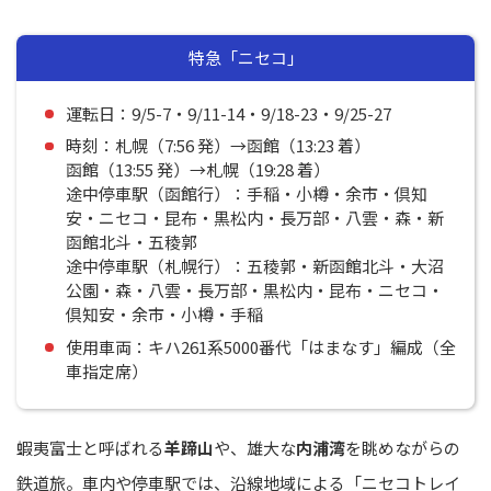
特急「ニセコ」
運転日：9/5-7・9/11-14・9/18-23・9/25-27
時刻：札幌（7:56 発）→函館（13:23 着）
函館（13:55 発）→札幌（19:28 着）
途中停車駅（函館行）：手稲・小樽・余市・倶知
安・ニセコ・昆布・黒松内・長万部・八雲・森・新
函館北斗・五稜郭
途中停車駅（札幌行）：五稜郭・新函館北斗・大沼
公園・森・八雲・長万部・黒松内・昆布・ニセコ・
倶知安・余市・小樽・手稲
使用車両：キハ261系5000番代「はまなす」編成（全
車指定席）
蝦夷富士と呼ばれる
羊蹄山
や、雄大な
内浦湾
を眺めながらの
鉄道旅。車内や停車駅では、沿線地域による「ニセコトレイ