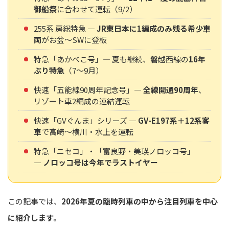
御船祭
に合わせて運転（9/2）
255系 房総特急 ―
JR東日本に1編成のみ残る希少車
両
がお盆〜SWに登板
特急「あかべこ号」― 夏も継続、磐越西線の
16年
ぶり特急
（7〜9月）
快速「五能線90周年記念号」―
全線開通90周年
、
リゾート車2編成の連結運転
快速「GVぐんま」シリーズ ―
GV-E197系＋12系客
車
で高崎〜横川・水上を運転
特急「ニセコ」・「富良野・美瑛ノロッコ号」
―
ノロッコ号は今年でラストイヤー
この記事では、
2026年夏の臨時列車の中から注目列車を中心
に紹介します。