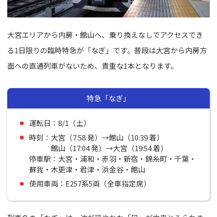
大宮エリアから内房・館山へ、乗り換えなしでアクセスでき
る1日限りの臨時特急が「なぎ」です。普段は大宮から内房方
面への直通列車がないため、貴重な1本となります。
特急「なぎ」
運転日：8/1（土）
時刻：大宮（7:58 発）→館山（10:39 着）
館山（17:04 発）→大宮（19:54 着）
停車駅：大宮・浦和・赤羽・新宿・錦糸町・千葉・
蘇我・木更津・君津・浜金谷・館山
使用車両：E257系5両（全車指定席）