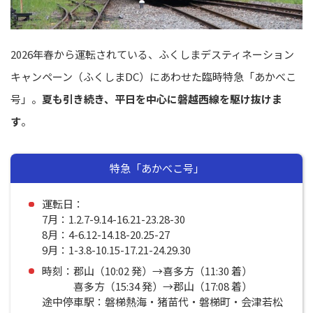
2026年春から運転されている、ふくしまデスティネーション
キャンペーン（ふくしまDC）にあわせた臨時特急「あかべこ
号」。
夏も引き続き、平日を中心に磐越西線を駆け抜けま
す
。
特急「あかべこ号」
運転日：
7月：1.2.7-9.14-16.21-23.28-30
8月：4-6.12-14.18-20.25-27
9月：1-3.8-10.15-17.21-24.29.30
時刻：郡山（10:02 発）→喜多方（11:30 着）
喜多方（15:34 発）→郡山（17:08 着）
途中停車駅：磐梯熱海・猪苗代・磐梯町・会津若松