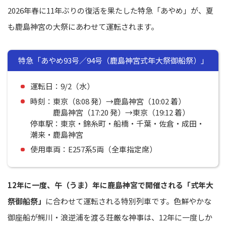
2026年春に11年ぶりの復活を果たした特急「あやめ」が、夏
も鹿島神宮の大祭にあわせて運転されます。
特急「あやめ93号／94号（鹿島神宮式年大祭御船祭）」
運転日：9/2（水）
時刻：東京（8:08 発）→鹿島神宮（10:02 着）
鹿島神宮（17:20 発）→東京（19:12 着）
停車駅：東京・錦糸町・船橋・千葉・佐倉・成田・
潮来・鹿島神宮
使用車両：E257系5両（全車指定席）
12年に一度、午（うま）年に鹿島神宮で開催される「式年大
祭御船祭」
に合わせて運転される特別列車です。色鮮やかな
御座船が鰐川・浪逆浦を渡る荘厳な神事は、12年に一度しか