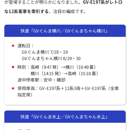
が登場することが明らかになりました。
GV-E197系がレトロ
な12系客車を牽引する
、注目の編成です。
快速「GVぐんま横川／GVぐんまちゃん横川」
運転日：
GVぐんま横川 7/18・19
GVぐんまちゃん横川 8/29・30
時刻：高崎（9:47 発）→横川（10:49 着）
横川（14:15 発）→高崎（15:18 着）
途中停車駅：安中・磯部
使用車両：GV-E197系＋12系3両＋GV-E197系（全車
指定席）
快速「GVぐんま水上／GVぐんまちゃん水上」