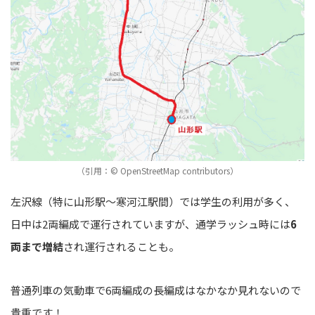
（引用：© OpenStreetMap contributors）
左沢線（特に山形駅～寒河江駅間）では学生の利用が多く、
日中は2両編成で運行されていますが、通学ラッシュ時には
6
両まで増結
され運行されることも。
普通列車の気動車で6両編成の長編成はなかなか見れないので
貴重です！