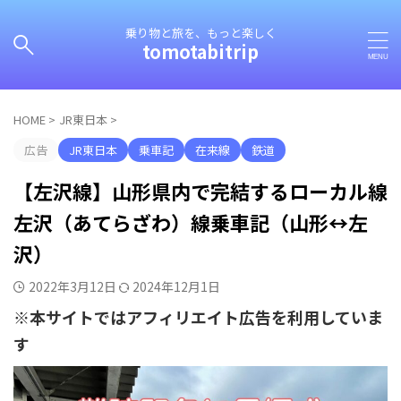
乗り物と旅を、もっと楽しく
tomotabitrip
HOME
>
JR東日本
>
広告
JR東日本
乗車記
在来線
鉄道
【左沢線】山形県内で完結するローカル線
左沢（あてらざわ）線乗車記（山形↔左
沢）
2022年3月12日
2024年12月1日
※本サイトではアフィリエイト広告を利用していま
す