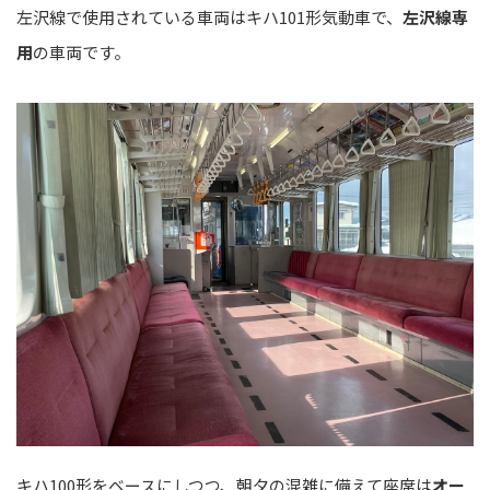
左沢線で使用されている車両はキハ101形気動車で、
左沢線専
用
の車両です。
キハ100形をベースにしつつ、朝夕の混雑に備えて座席は
オー