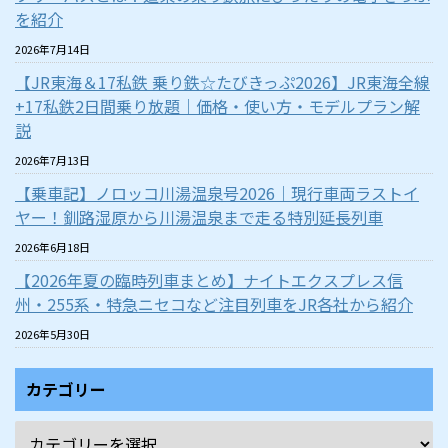
を紹介
2026年7月14日
【JR東海＆17私鉄 乗り鉄☆たびきっぷ2026】JR東海全線
+17私鉄2日間乗り放題｜価格・使い方・モデルプラン解
説
2026年7月13日
【乗車記】ノロッコ川湯温泉号2026｜現行車両ラストイ
ヤー！釧路湿原から川湯温泉まで走る特別延長列車
2026年6月18日
【2026年夏の臨時列車まとめ】ナイトエクスプレス信
州・255系・特急ニセコなど注目列車をJR各社から紹介
2026年5月30日
カテゴリー