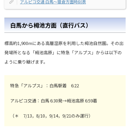
アルピコ交通 白馬〜猿倉方面時刻表
白馬から栂池方面（直行バス）
標高約1,900mにある高層湿原を利用した栂池自然園。その出
発場所となる「栂池高原」に特急「アルプス」からは以下の
ように乗り継げます。
特急「アルプス」：白馬駅着 6:22
アルピコ交通：白馬 6:30発→栂池高原 6:59着
（＊ 7/13，8/10，9/14，9/21のみ運行）